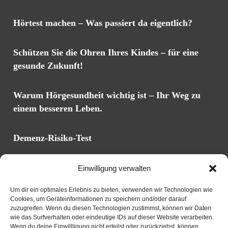
Hörtest machen – Was passiert da eigentlich?
Schützen Sie die Ohren Ihres Kindes – für eine
gesunde Zukunft!
Warum Hörgesundheit wichtig ist – Ihr Weg zu
einem besseren Leben.
Demenz-Risiko-Test
Einwilligung verwalten
Adresse
Um dir ein optimales Erlebnis zu bieten, verwenden wir Technologien wie
Cookies, um Geräteinformationen zu speichern und/oder darauf
Kardinal-Wendel-Str. 41
zuzugreifen. Wenn du diesen Technologien zustimmst, können wir Daten
66440 Blieskastel
wie das Surfverhalten oder eindeutige IDs auf dieser Website verarbeiten.
Wenn du deine Einwillligung nicht erteilst oder zurückziehst, können