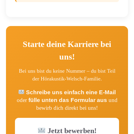
Starte deine Karriere bei
uns!
Bei uns bist du keine Nummer – du bist Teil
der Hörakustik-Welsch-Familie.
Schreibe uns einfach eine E-Mail
oder
fülle unten das Formular aus
und
bewirb dich direkt bei uns!
Jetzt bewerben!