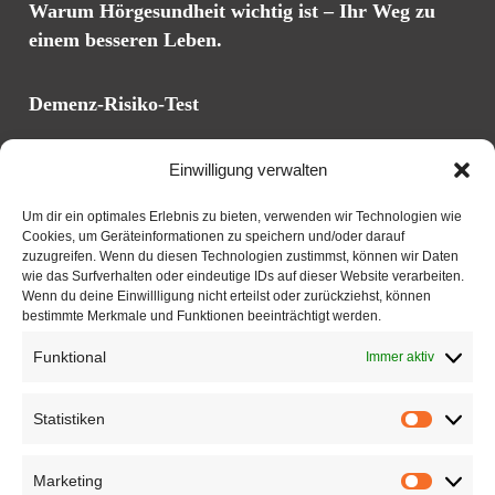
Warum Hörgesundheit wichtig ist – Ihr Weg zu
einem besseren Leben.
Demenz-Risiko-Test
Einwilligung verwalten
Adresse
Um dir ein optimales Erlebnis zu bieten, verwenden wir Technologien wie
Cookies, um Geräteinformationen zu speichern und/oder darauf
Kardinal-Wendel-Str. 41
zuzugreifen. Wenn du diesen Technologien zustimmst, können wir Daten
66440 Blieskastel
wie das Surfverhalten oder eindeutige IDs auf dieser Website verarbeiten.
Wenn du deine Einwillligung nicht erteilst oder zurückziehst, können
Tel.: 06842 8913713
bestimmte Merkmale und Funktionen beeinträchtigt werden.
Mainzer Straße 56
Funktional
Immer aktiv
66121 Saarbrücken
Tel.: 0681 96860361
Statistiken
Statist
Öffnungszeiten
Marketing
Market