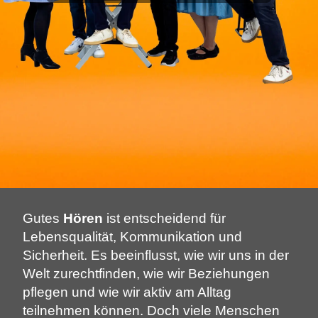
Gutes
Hören
ist entscheidend für
Lebensqualität, Kommunikation und
Sicherheit. Es beeinflusst, wie wir uns in der
Welt zurechtfinden, wie wir Beziehungen
pflegen und wie wir aktiv am Alltag
teilnehmen können. Doch viele Menschen