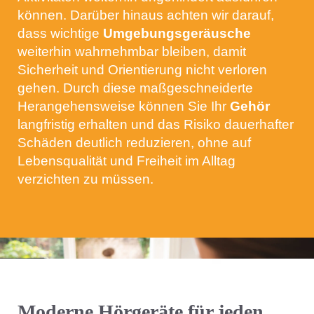
können. Darüber hinaus achten wir darauf,
dass wichtige
Umgebungsgeräusche
weiterhin wahrnehmbar bleiben, damit
Sicherheit und Orientierung nicht verloren
gehen. Durch diese maßgeschneiderte
Herangehensweise können Sie Ihr
Gehör
langfristig erhalten und das Risiko dauerhafter
Schäden deutlich reduzieren, ohne auf
Lebensqualität und Freiheit im Alltag
verzichten zu müssen.
Moderne Hörgeräte für jeden