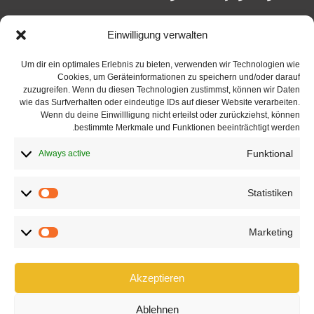
Einwilligung verwalten
العنوان
Um dir ein optimales Erlebnis zu bieten, verwenden wir Technologien wie
Cookies, um Geräteinformationen zu speichern und/oder darauf
شارع كاردينال-فيندل 41
zuzugreifen. Wenn du diesen Technologien zustimmst, können wir Daten
66440 بليسكاتل
wie das Surfverhalten oder eindeutige IDs auf dieser Website verarbeiten.
Wenn du deine Einwillligung nicht erteilst oder zurückziehst, können
هاتف: 06842 8913713
bestimmte Merkmale und Funktionen beeinträchtigt werden.
شارع ماينزر 56
Funktional
Always active
66121 ساربروكن
هاتف: 0681 96860361
Statistiken
Statistiken
ساعات العمل
Marketing
Marketing
من الاثنين إلى الجمعة 9:00 – 13:00
ومن 14:00 – 18:00
Akzeptieren
وكذلك بالمواعيد
Ablehnen