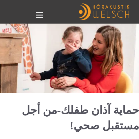
حماية آذان طفلك-من أجل
مستقبل صحي!