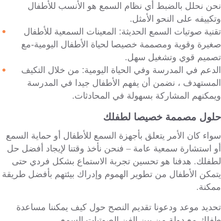
نحن نحلل بالضبط أي نظام السمع هو الأنسب للأطفال
وتكييفه على النحو الأمثل.
تقنية صوتيات السمع الحديثة: المعينات السمعية للأطفال
صغيرة وقوية ومصممة خصيصا لحياة الأطفال اليومية-مع
تصميم قوي وتشغيل سهل.
الدعم في المدرسة وفي الحياة اليومية: من خلال التكيف
المستهدف ، نضمن أن يفهم الأطفال جيدا في المدرسة
ويمكنهم المشاركة بسهولة في المحادثات.
حلول مصممة خصيصا لطفلك
سواء كان الأمر يتعلق بأجهزة السمع للأطفال أو حماية السمع
أو استشارة سمعية عامة – فنحن نأخذ وقتنا لإيجاد أفضل حل
لطفلك. هدفنا هو تحسين تجربة الاستماع بشكل فردي حتى
يتمكن الأطفال من تطوير الهموم وإدراك بيئتهم بأفضل طريقة
ممكنة.
تحديد موعد ودعونا تقديم النصح حول كيف يمكننا مساعدة
طفلك مع دولة من بين الفن الصوتيات السمع.